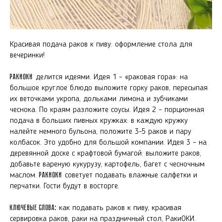
Красивая подача раков к пиву: оформление стола для
вечеринки!
РакиОКИ
делится идеями. Идея 1 – «раковая гора»: на
большое круглое блюдо выложите горку раков, пересыпая
их веточками укропа, дольками лимона и зубчиками
чеснока. По краям разложите соусы. Идея 2 – порционная
подача в больших пивных кружках: в каждую кружку
налейте немного бульона, положите 3-5 раков и пару
колбасок. Это удобно для большой компании. Идея 3 – на
деревянной доске с крафтовой бумагой: выложите раков,
добавьте вареную кукурузу, картофель, багет с чесночным
маслом.
РакиОКИ
советует подавать влажные салфетки и
перчатки. Гости будут в восторге.
Ключевые слова:
как подавать раков к пиву, красивая
сервировка раков, раки на праздничный стол, РакиОКИ.