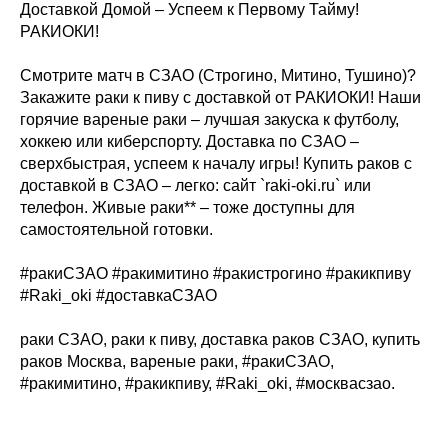
Доставкой Домой – Успеем к Первому Тайму!
РАКИОКИ!
Смотрите матч в СЗАО (Строгино, Митино, Тушино)?
Закажите раки к пиву с доставкой от РАКИОКИ! Наши
горячие вареные раки – лучшая закуска к футболу,
хоккею или киберспорту. Доставка по СЗАО –
сверхбыстрая, успеем к началу игры! Купить раков с
доставкой в СЗАО – легко: сайт `raki-oki.ru` или
телефон. Живые раки** – тоже доступны для
самостоятельной готовки.
#ракиСЗАО #ракимитино #ракистрогино #ракикпиву
#Raki_oki #доставкаСЗАО
раки СЗАО, раки к пиву, доставка раков СЗАО, купить
раков Москва, вареные раки, #ракиСЗАО,
#ракимитино, #ракикпиву, #Raki_oki, #москвасзао.