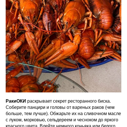
РакиОКИ
раскрывает секрет ресторанного биска.
Соберите панцири и головы от вареных раков (чем
больше, тем лучше). Обжарьте их на сливочном масле
с луком, морковью, сельдереем и чесноком до яркого
красного цвета. Влейте немного коньяка или белого