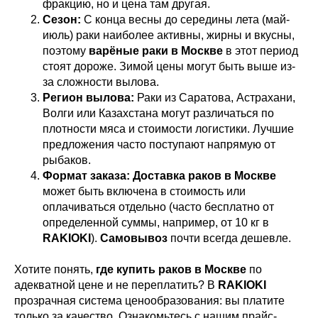
фракцию, но и цена там другая.
Сезон:
С конца весны до середины лета (май-
июль) раки наиболее активны, жирны и вкусны,
поэтому
варёные раки в Москве
в этот период
стоят дороже. Зимой цены могут быть выше из-
за сложности вылова.
Регион вылова:
Раки из Саратова, Астрахани,
Волги или Казахстана могут различаться по
плотности мяса и стоимости логистики. Лучшие
предложения часто поступают напрямую от
рыбаков.
Формат заказа:
Доставка раков в Москве
может быть включена в стоимость или
оплачиваться отдельно (часто бесплатно от
определенной суммы, например, от 10 кг в
RAKIOKI
).
Самовывоз
почти всегда дешевле.
Хотите понять,
где купить раков в Москве
по
адекватной цене и не переплатить? В
RAKIOKI
прозрачная система ценообразования: вы платите
только за качество. Ознакомьтесь с нашим прайс-