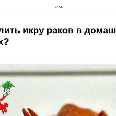
Блог
олить икру раков в дома
х?