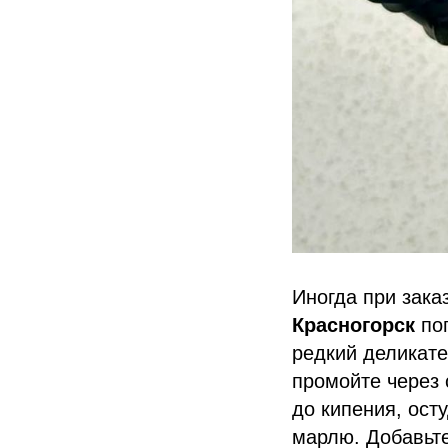
Иногда при зака
Красногорск
поп
редкий деликате
промойте через 
до кипения, осту
марлю. Добавьте