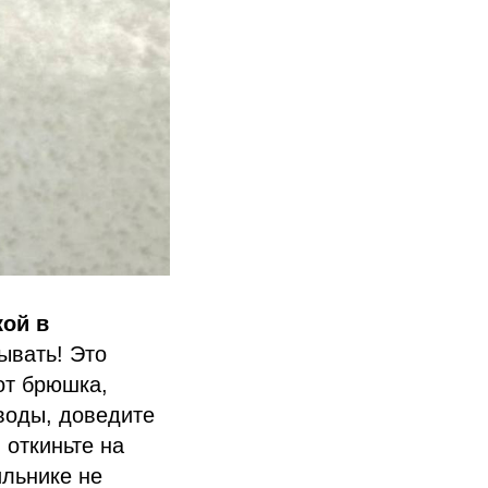
кой в
ывать! Это
от брюшка,
 воды, доведите
 откиньте на
ильнике не