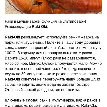
Раки в мультиварке: функция «мультиповар»!
Рекомендации
Raki-Oki
.
Raki-Oki
рекомендует: используйте режим «варка на
пару» или «тушение». Налейте в чашу воду, добавьте
соль, специи, лавровый лист. Установите температуру
100°C. В корзину для пароварки выложите раков.
Варите 15-20 минут. Плюс: раки не развариваются,
мясо сочное. Минус: бульона получается мало. Можно
готовить в основной чаше: залейте воду, включите
«суп» на 30 минут, заложите раков после закипания.
Raki-Oki
советует не перегружать чашу, больше 1,5 кг
за раз не варить, иначе вода не закипит быстро.
Отличный способ для дачи, где нет плиты.
Ключевые слова:
раки в мультиварке, варка раков в
мультиварке, рецепт раков в мультиварке, Raki-Oki.