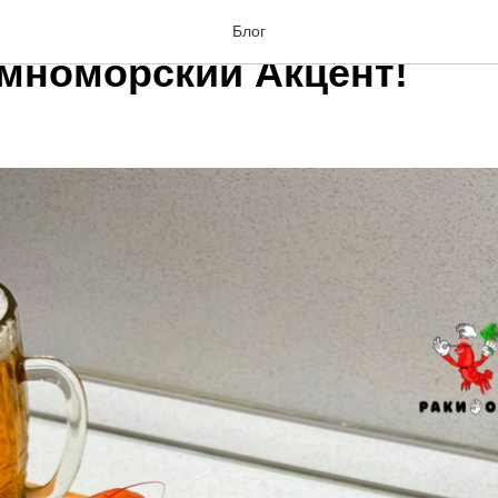
окзал: Креветки , Крабы 
Блог
мноморский Акцент!