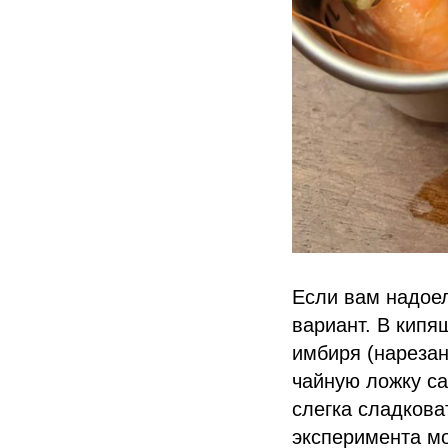
Если вам надое
вариант. В кипя
имбиря (нарезан
чайную ложку с
слегка сладкова
эксперимента м