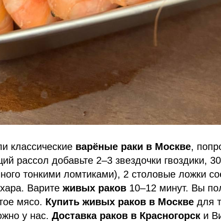
ли классические
варёные раки в Москве
, попр
щий рассол добавьте 2–3 звездочки гвоздики, 30
ного тонкими ломтиками), 2 столовые ложки сое
ахара. Варите
живых раков
10–12 минут. Вы по
тое мясо.
Купить живых раков в Москве
для т
ожно у нас.
Доставка раков в Красногорск
и В