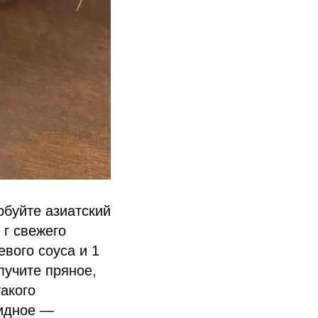
обуйте азиатский
 г свежего
вого соуса и 1
лучите пряное,
акого
идное —