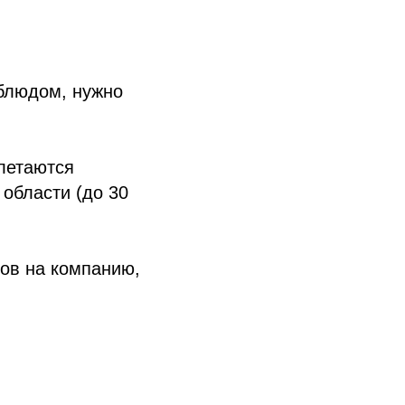
 блюдом, нужно
злетаются
 области (до 30
ков на компанию,