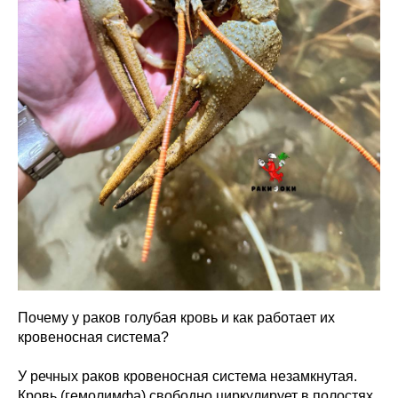
Почему у раков голубая кровь и как работает их
кровеносная система?
У речных раков кровеносная система незамкнутая.
Кровь (гемолимфа) свободно циркулирует в полостях