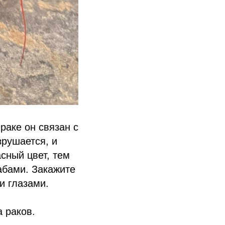
раке он связан с
зрушается, и
сный цвет, тем
абами. Закажите
и глазами.
а раков.