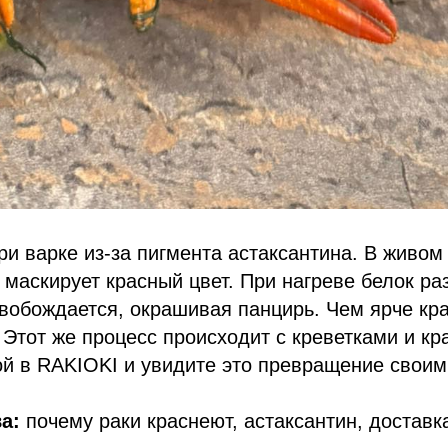
ри варке из-за пигмента астаксантина. В живом 
 маскирует красный цвет. При нагреве белок ра
вобождается, окрашивая панцирь. Чем ярче кра
 Этот же процесс происходит с креветками и кр
ой в RAKIOKI и увидите это превращение своим
а:
почему раки краснеют, астаксантин, доставк