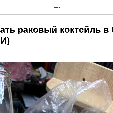
Блог
лать раковый коктейль в
И)