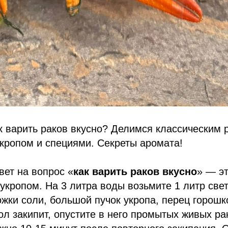
ак варить раков вкусно? Делимся классическим 
укропом и специями. Секреты аромата!
вет на вопрос «
как варить раков вкусно
» — эт
 укропом. На 3 литра воды возьмите 1 литр свет
ложки соли, большой пучок укропа, перец горош
сол закипит, опустите в него промытых живых ра