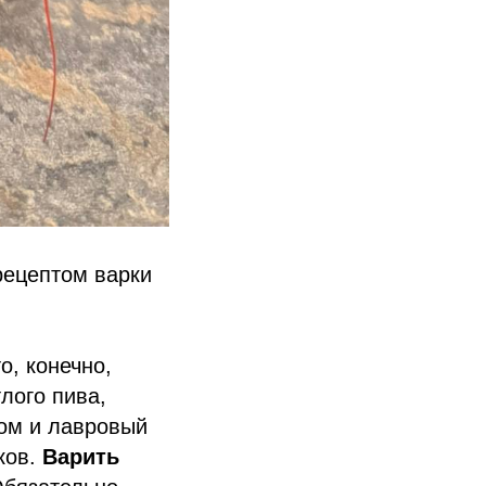
рецептом варки
о, конечно,
лого пива,
ком и лавровый
ков.
Варить